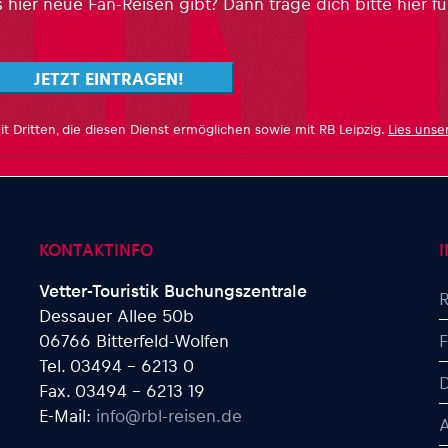
ier neue Fan-Reisen gibt? Dann trage dich bitte hier fü
it Dritten, die diesen Dienst ermöglichen sowie mit RB Leipzig.
Lies unse
KONTAKTINFO
Vetter-Touristik Buchungszentrale
R
Dessauer Allee 50b
06766 Bitterfeld-Wolfen
Tel. 03494 - 6213 0
D
Fax. 03494 - 6213 19
E-Mail:
info@rbl-reisen.de