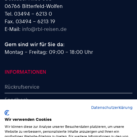
06766 Bitterfeld-Wolfen
Tel. 03494 - 6213 0
Fax. 03494 - 6213 19
E-Mail:
info@rbl-reisen.de
Gern sind wir für Sie da:
Montag - Freitag: 09:00 - 18:00 Uhr
INFORMATIONEN
Rückrufservice
Feedback
Datenschutzerklärung
Datenschutzerklärung
Wir verwenden Cookies
AGB
Wir können diese zur Analyse unserer Besucherdaten platzieren, um unsere
Website zu verbessern, personalisierte Inhalte anzuzeigen und Ihnen ein
großartiges Website-Erlebnis zu bieten. Für weitere Informationen zu den von