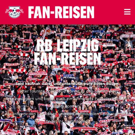
RBL-Reisen.de
Seid hautnah dabei und unterstützt eure Roten Bullen.
Vetter Touristik bringt euch direkt zu den Spielen oder
Trainingslagern und bietet euch ein einmaliges Fußballerlebnis mit
allem Komfort.
Alle Infos zu den Fan-Reisen und den individuellen Reiseangeboten
findet Ihr nachfolgend.