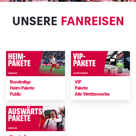
UNSERE
FANREISEN
Bundesliga
VIP
Heim-Pakete
Pakete
Public
Alle Wettbewerbe