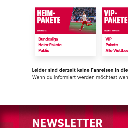
Bundesliga
VIP
Heim-Pakete
Pakete
Public
Alle Wettb
Leider sind derzeit keine Fanreisen in di
Wenn du informiert werden möchtest wenn 
NEWSLETTER